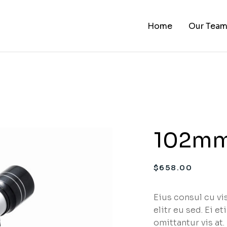
Home
Our Tea
102mm
$
658.00
Eius consul cu vis
elitr eu sed. Ei e
omittantur vis a