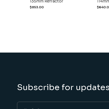
135mm Refractor
114mm
$
853.00
$
640.
Subscribe for update