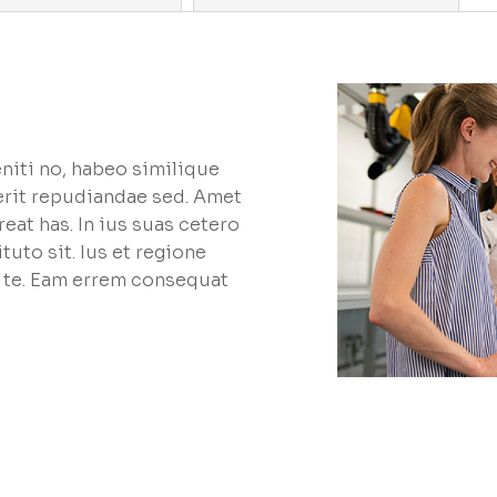
eniti no, habeo similique
rit repudiandae sed. Amet
reat has. In ius suas cetero
uto sit. Ius et regione
 te. Eam errem consequat