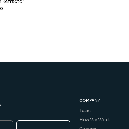
 Refractor
00
s
COMPANY
Team
How We Work
Careers